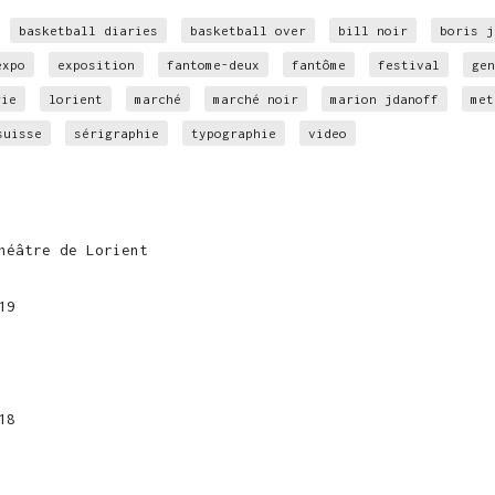
basketball diaries
basketball over
bill noir
boris j
expo
exposition
fantome-deux
fantôme
festival
gen
rie
lorient
marché
marché noir
marion jdanoff
met
suisse
sérigraphie
typographie
video
héâtre de Lorient
19
18