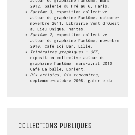
autour du graphzine Fantôme, mars
2012, Galerie du Pré au 6, Paris.
Fantôme 3
, exposition collective
autour du graphzine Fantôme, octobre-
novembre 2011, Librairie Vent d’Ouest
au Lieu Unique, Nantes.
Fantôme 2
, exposition collective
autour du graphzine Fantôme, novembre
2010, Café Ici Bar, Lille.
Itinéraires graphiques – OFF
,
exposition collective autour du
graphzine Fantôme, mars-avril 2010,
Café La bulle, Lorient.
Dix artistes, Dix rencontres
,
septembre-octobre 2008, galerie du
Faouëdic, Lorient.
Lorient et l’estampe
, juin-octobre
2008, Hôtel Gabriel, Lorient.
La 9ème
, Centre d’Arts Plastiques
Albert Chanot, Clamart.
Hop Hop
, avec Marie-Claire Corbel,
juillet-août 2006, médiathèque
COLLECTIONS PUBLIQUES
François Mitterand, Lorient.
Salon Européen des Jeunes Créateurs
,