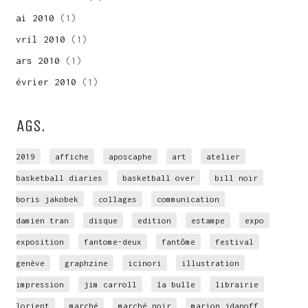
mai 2010
(1)
avril 2010
(1)
mars 2010
(1)
février 2010
(1)
TAGS.
2019
affiche
aposcaphe
art
atelier
basketball diaries
basketball over
bill noir
boris jakobek
collages
communication
damien tran
disque
edition
estampe
expo
exposition
fantome-deux
fantôme
festival
genève
graphzine
icinori
illustration
impression
jim carroll
la bulle
librairie
lorient
marché
marché noir
marion jdanoff